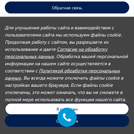
Обратная связь
Для улучшения работы сайта и взаимодействия с
ООО «АГР» отдает приоритет выполнению своих обязательств,
пользователями сайта мы используем файлы cookie.
предусмотренных законодательством РФ, по удовлетворению
требований покупателей автомобилей, ранее изготовленных или
Продолжая работу с сайтом, вы разрешаете их
импортированных ООО «ФОЛЬКСВАГЕН Груп Рус». Учитывая это, ООО
«АГР» не несет ответственности за качество автомобилей,
использование и даете
Согласие на обработку
импортированных с других рынков третьими лицами, а также за их
персональных данных
. Обработка вашей персональной
соответствие установленным в Российской Федерации обязательным
требованиям и не обязано по законодательству РФ удовлетворять
информации на нашем сайте осуществляется в
требования, связанные с недостатками качества таких автомобилей.
соответствии с
Политикой обработки персональных
При покупке автомобиля рекомендуем требовать от продавца
документ, в котором должна содержаться информация об импортере
данных
. Вы всегда можете отключить файлы cookie в
данного автомобиля.
настройках вашего браузера. Если файлы cookie
Для автомобилей бренда дилерское предприятие осуществляет
отключены, это может означать, что вы не сможете в
продажу запасных частей и организацию послепродажного
обслуживания.
полной мере использовать все функции нашего сайта.
Я согласен
UDP Auto
© 2026, AGR Automotive Group.
Отказаться