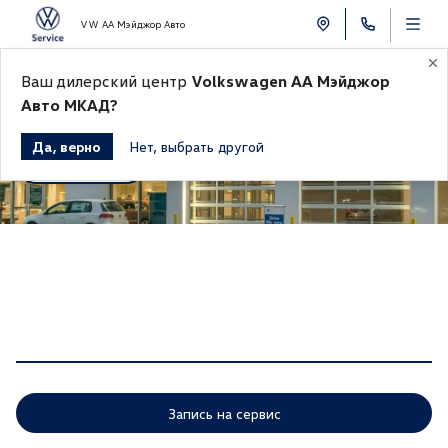
VW АА Мэйджор Авто
Ваш дилерский центр
Volkswagen АА Мэйджор
Авто МКАД?
Контакты
Да, верно
Нет, выбрать другой
Сотрудники
Запись на сервис